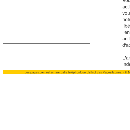
Vou
act
vou
not
lib
l'e
act
d'a
L'a
ind
Les-pages.com est un annuaire téléphonique distinct des PagesJaunes. - © 