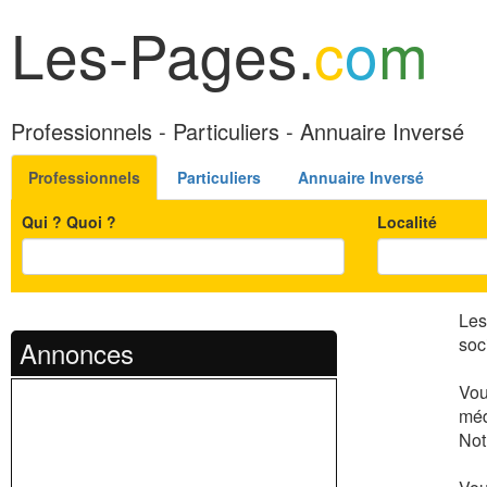
Les-Pages.
c
o
m
Professionnels - Particuliers - Annuaire Inversé
Professionnels
Particuliers
Annuaire Inversé
Qui ? Quoi ?
Localité
Les
soc
Annonces
Vou
méd
Not